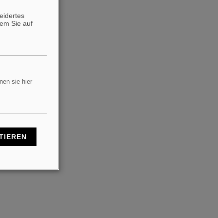
eidertes
dem Sie auf
nen sie hier
TIEREN