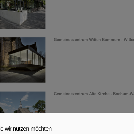
Gemeindezentrum Witten Bommern . Witte
Gemeindezentrum Alte Kirche . Bochum-Wa
ie wir nutzen möchten