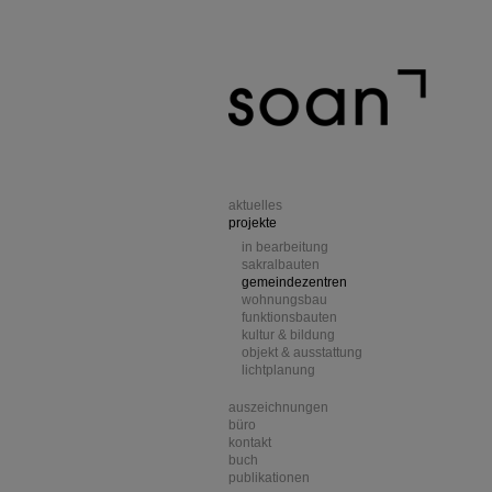
aktuelles
projekte
in bearbeitung
sakralbauten
gemeindezentren
wohnungsbau
funktionsbauten
kultur & bildung
objekt & ausstattung
lichtplanung
auszeichnungen
büro
kontakt
buch
publikationen