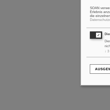
SOAN verwend
Erlebnis anz
die einzelnen
Datenschutz
Die
Die
nic
↓
3
AUSGEW